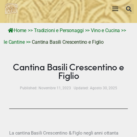
Home
>>
Tradizioni e Personaggi
>>
Vino e Cucina
>>
le Cantine
>>
Cantina Basili Crescentino e Figlio
Home
storia
Cantina Basili Crescentino e
Figlio
Tradizioni e Personaggi
Published:
Novembre 11, 2023
Updated:
Agosto 30, 2025
Territorio
Memorie Visive
News
La cantina Basili Crescentino & Figlo negli anni ottanta