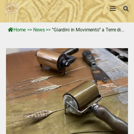
Home
>>
News
>>
“Giardini in Movimento” a Terre di...
Home
storia
Tradizioni e Personaggi
Territorio
Memorie Visive
News