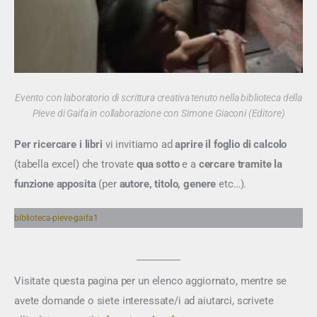
Evento con laboratorio di scrittura creativa tenuto nella biblioteca della
Pieve di Gaifa in collaborazione con Simone Giaconi (Editore)
Per ricercare i libri
vi invitiamo ad
aprire il foglio di calcolo
(tabella excel) che trovate
qua sotto
e a
cercare tramite la
funzione apposita
(per
autore, titolo, genere
etc…).
biblioteca-pieve-gaifa1
Visitate questa pagina per un elenco aggiornato, mentre se
avete domande o siete interessate/i ad aiutarci, scrivete