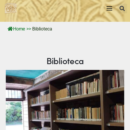
Home
>>
Biblioteca
Home
storia
Biblioteca
Tradizioni e Personaggi
Territorio
Memorie Visive
News