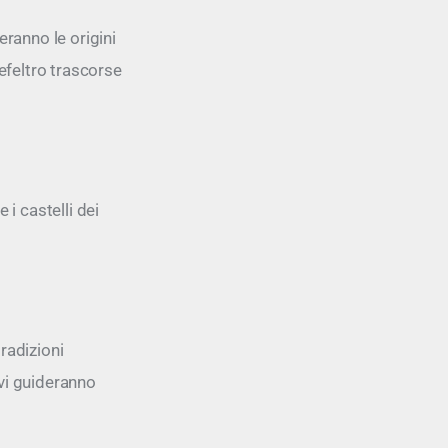
eranno le origini
tefeltro trascorse
 i castelli dei
radizioni
 vi guideranno