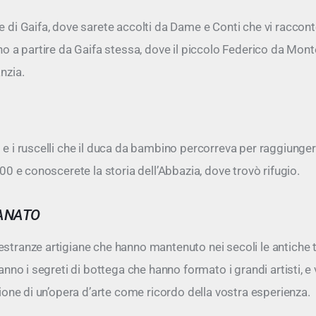
e di Gaifa, dove sarete accolti da Dame e Conti che vi raccont
ino a partire da Gaifa stessa, dove il piccolo Federico da Mon
nzia.
 e i ruscelli che il duca da bambino percorreva per raggiungere
 400 e conoscerete la storia dell’Abbazia, dove trovò rifugio.
IANATO
estranze artigiane che hanno mantenuto nei secoli le antiche t
eranno i segreti di bottega che hanno formato i grandi artisti, e
azione di un’opera d’arte come ricordo della vostra esperienza.