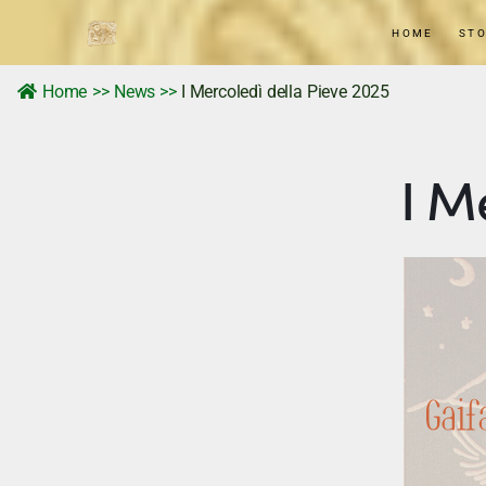
Home
HOME
STO
storia
Home
>>
News
>>
I Mercoledì della Pieve 2025
Tradizioni e Personaggi
I M
Territorio
Memorie Visive
News