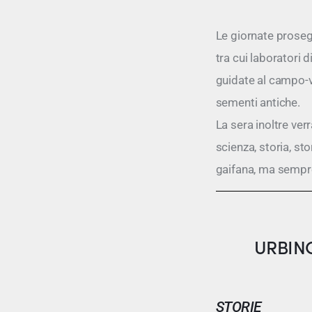
Le giornate proseg
tra cui laboratori d
guidate al campo-ve
sementi antiche.
La sera inoltre verr
scienza, storia, stor
gaifana, ma sempre
URBINO
STORIE