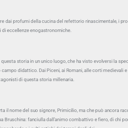
tre dai profumi della cucina del refettorio rinascimentale, i pr
chi di eccellenze enogastronomiche.
di questa storia in un unico luogo, che ha visto evolversi la sp
 campo didattico. Dai Piceni, ai Romani, alle corti medievali e 
tagonisti di questa storia millenaria.
rta il nome del suo signore, Primicilio, ma che può ancora rac
ua Bruschina: fanciulla dall’animo combattivo e fiero, di chi po