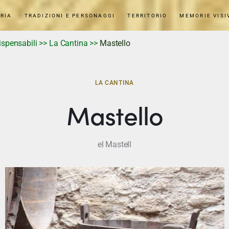
RIA
TRADIZIONI E PERSONAGGI
TERRITORIO
MEMORIE VISI
ispensabili
>>
La Cantina
>>
Mastello
LA CANTINA
Mastello
el Mastell