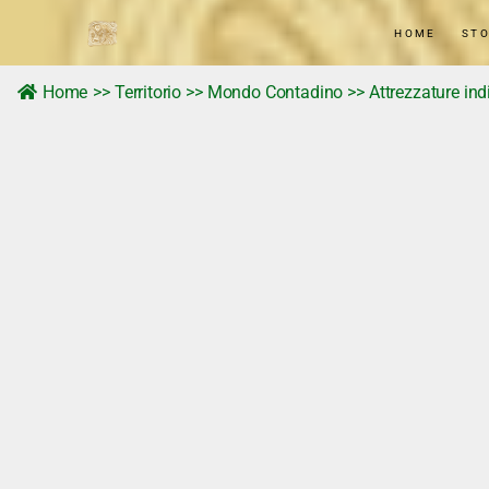
Home
HOME
STO
storia
Home
>>
Territorio
>>
Mondo Contadino
>>
Attrezzature ind
Tradizioni e Personaggi
Territorio
Memorie Visive
News