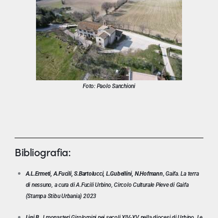
Foto: Paolo Sanchioni
Bibliografia:
,
A.L.
Ermeti
, A.Fucili, S.Bartolucci, L.Gubellini, N.Hofmann
Gaifa. La terra
di nessuno, a cura di A.Fucili Urbino, Circolo Culturale Pieve di Gaifa
(Stampa Stibu Urbania) 2023
Ligi B
., I monasteri Girolomini nei secoli XIV-XV nella diocesi di Urbino. Le