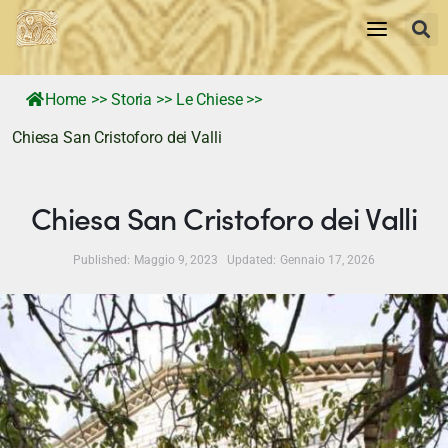
Home
>>
Storia
>>
Le Chiese
>>
Chiesa San Cristoforo dei Valli
Home
storia
Chiesa San Cristoforo dei Valli
Tradizioni e Personaggi
Published:
Maggio 9, 2023
Updated:
Gennaio 17, 2026
Territorio
Memorie Visive
News